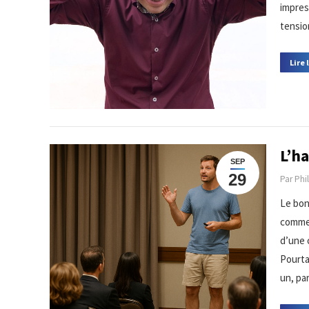
impres
tensio
Lire 
L’ha
SEP
29
Par
Phi
Le bon
comme 
d’une 
Pourta
un, par