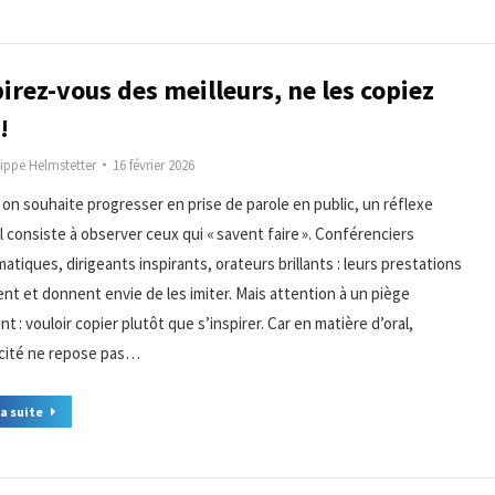
irez-vous des meilleurs, ne les copiez
!
lippe Helmstetter
16 février 2026
on souhaite progresser en prise de parole en public, un réflexe
l consiste à observer ceux qui « savent faire ». Conférenciers
atiques, dirigeants inspirants, orateurs brillants : leurs prestations
ent et donnent envie de les imiter. Mais attention à un piège
t : vouloir copier plutôt que s’inspirer. Car en matière d’oral,
cacité ne repose pas…
la suite