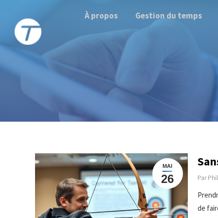
À propos
Gestion du temps
Sans
MAI
26
Par
Phi
Prendr
de fai