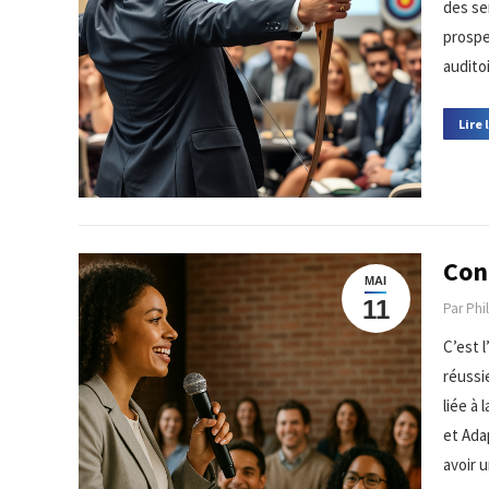
des se
prospe
auditoi
Lire 
Con
MAI
11
Par
Phi
C’est l
réussie
liée à
et Adap
avoir 