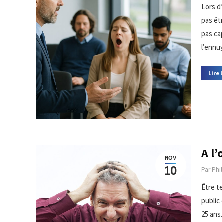
Lors d’
pas êt
pas ca
l’ennu
Lire 
A l’
NOV
10
Par
Phi
Être t
public
25 ans.