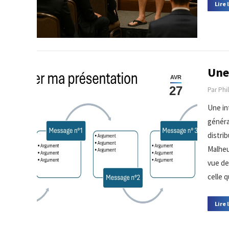
Lire 
Une 
AVR
27
Par
Phi
Une int
généra
distri
Malheu
vue de
celle 
Lire 