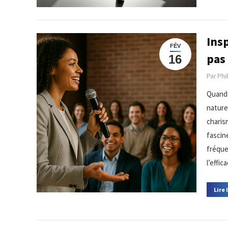
Insp
FÉV
pas 
16
Par
Phi
Quand 
nature
charism
fascin
fréquen
l’effi
Lire 