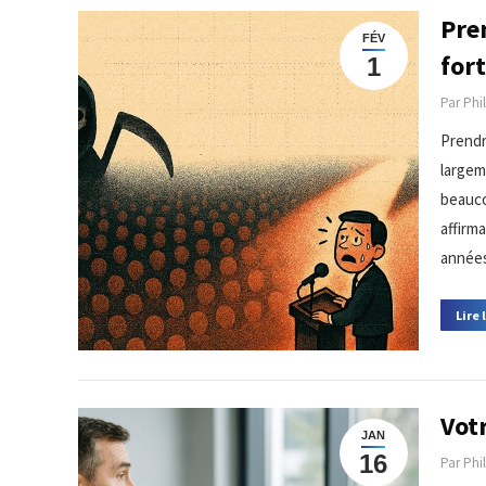
Pren
FÉV
for
1
Par
Phi
Prendre
largem
beauco
affirm
années
Lire 
Votr
JAN
16
Par
Phi