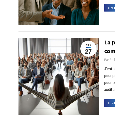
Lire 
La p
FÉV
com
27
Par
Phi
J’ente
pour pr
pour c
auditoi
Lire 