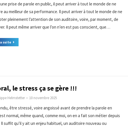
une prise de parole en public, il peut arriver à tout le monde de ne
re au meilleur de sa performance. Il peut arriver à tout le monde de ne
pter pleinement l’attention de son auditoire, voire, par moment, de
yer. Il peut même arriver que l’on n’en est pas conscient, que…
la suite
oral, le stress ça se gère !!!
lippe Helmstetter
10 novembre 2025
endu, être stressé, voire angoissé avant de prendre la parole en
 est normal, même quand, comme moi, on en a fait son métier depuis
 Il suffit qu’il y ait un enjeu habituel, un auditoire nouveau ou