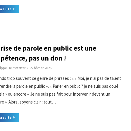
la suite
rise de parole en public est une
pétence, pas un don !
lippe Helmstetter
27 février 2026
nds trop souvent ce genre de phrases : « « Moi, je n’ai pas de talent
endre la parole en public », « Parler en public ? je ne suis pas doué
ela » ou encore « Je ne suis pas fait pour intervenir devant un
re ». Alors, soyons clair : tout…
la suite