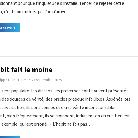
sionnant pour que l’inquiétude s’installe. Tenter de rejeter cette
n, c’est comme lorsque l’on n’arrive…
la suite
bit fait le moine
lippe Helmstetter
29 septembre 2025
 sens populaire, les dictons, les proverbes sont souvent présentés
des sources de vérité, des oracles presque infaillibles. Assénés lors
conversation, ils sont censés dire une vérité incontournable.
nt, bien fréquemment, ils se trompent, induisent en erreur. Il en est
 exemple, qui est erroné : « L’habit ne fait pas…