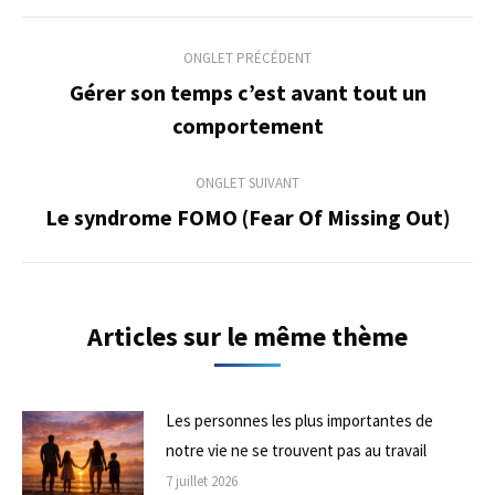
Navigation
ONGLET PRÉCÉDENT
de
Gérer son temps c’est avant tout un
Onglet
comportement
commentaire
précédent
ONGLET SUIVANT
Le syndrome FOMO (Fear Of Missing Out)
Onglet
suivant
Articles sur le même thème
Les personnes les plus importantes de
notre vie ne se trouvent pas au travail
7 juillet 2026