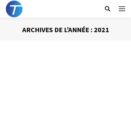
Search:
ARCHIVES DE L’ANNÉE :
2021
Vous êtes ici :
Comment éviter les réunions
Animer une réunion
Par
Philippe Helmstetter
18 décembre 2021
Toutes les réunions auxquelles nous sommes invités ne
sont pas utiles. Deux questions vous permettent de
prendre la bonne décision : y aller ou pas.