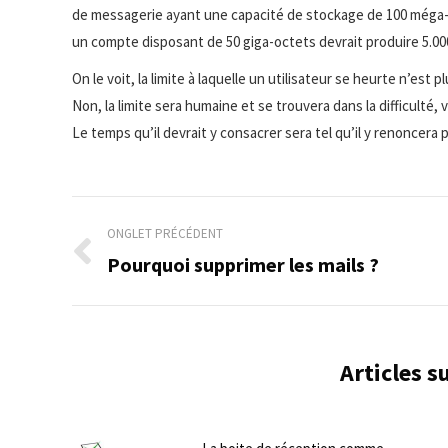
de messagerie ayant une capacité de stockage de 100 méga-
un compte disposant de 50 giga-octets devrait produire 5.000
On le voit, la limite à laquelle un utilisateur se heurte n’es
Non, la limite sera humaine et se trouvera dans la difficulté, 
Le temps qu’il devrait y consacrer sera tel qu’il y renoncera
Navigation
ONGLET PRÉCÉDENT
de
Pourquoi supprimer les mails ?
Onglet
précédent
commentaire
Articles 