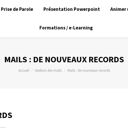
Prise de Parole
Présentation Powerpoint
Animer 
Formations / e-Learning
MAILS : DE NOUVEAUX RECORDS
Vous êtes ici :
Accueil
Gestion des mails
Mails : de nouveaux records
RDS