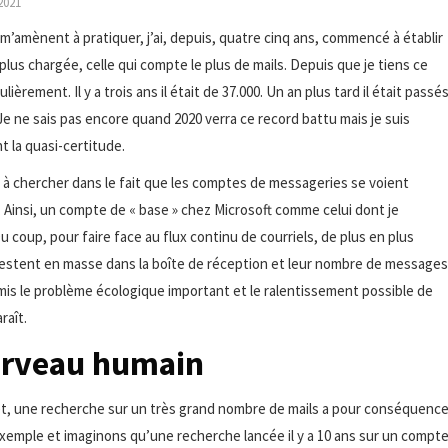
2021
amènent à pratiquer, j’ai, depuis, quatre cinq ans, commencé à établir
a plus chargée, celle qui compte le plus de mails. Depuis que je tiens ce
èrement. Il y a trois ans il était de 37.000. Un an plus tard il était passé
 Je ne sais pas encore quand 2020 verra ce record battu mais je suis
t la quasi-certitude.
t à chercher dans le fait que les comptes de messageries se voient
 Ainsi, un compte de « base » chez Microsoft comme celui dont je
 coup, pour faire face au flux continu de courriels, de plus en plus
Ils restent en masse dans la boîte de réception et leur nombre de messages
mis le problème écologique important et le ralentissement possible de
raît.
cerveau humain
fet, une recherche sur un très grand nombre de mails a pour conséquenc
xemple et imaginons qu’une recherche lancée il y a 10 ans sur un compt