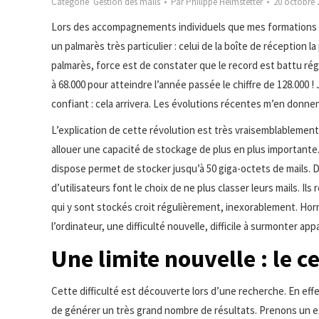
Catégorie
Gestion des mails
Par
Philippe Helmstetter
20 octobre 
Lors des accompagnements individuels que mes formations m’
un palmarès très particulier : celui de la boîte de réception l
palmarès, force est de constater que le record est battu réguli
à 68.000 pour atteindre l’année passée le chiffre de 128.000 !
confiant : cela arrivera. Les évolutions récentes m’en donnen
L’explication de cette révolution est très vraisemblablemen
allouer une capacité de stockage de plus en plus importante.
dispose permet de stocker jusqu’à 50 giga-octets de mails. Du
d’utilisateurs font le choix de ne plus classer leurs mails. 
qui y sont stockés croit régulièrement, inexorablement. Hor
l’ordinateur, une difficulté nouvelle, difficile à surmonter appa
Une limite nouvelle : le 
Cette difficulté est découverte lors d’une recherche. En ef
de générer un très grand nombre de résultats. Prenons un e