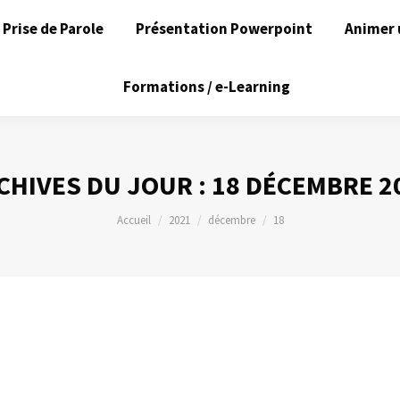
Prise de Parole
Présentation Powerpoint
Animer 
Formations / e-Learning
CHIVES DU JOUR :
18 DÉCEMBRE 2
Vous êtes ici :
Accueil
2021
décembre
18
21