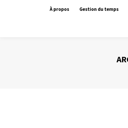
À propos
Gestion du temps
AR
Comment éviter les réunions
Animer une réunion
Par
Philippe Helmstetter
18 décembre 20