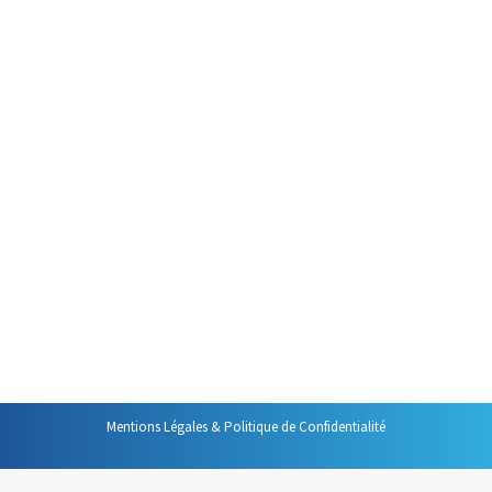
signature et
nettoyage des
dossiers
Gestion des mails
Par
Philippe Helmstetter
5 novembre 2013
Voici quelques nouveaux
« trucs » pratiques que vous
pouvez mettre en œuvre pour
gagner en efficacité avec les
nouvelles versions d’Outlook.
Mentions Légales & Politique de Confidentialité