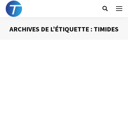
Search:
ARCHIVES DE L’ÉTIQUETTE :
TIMIDES
Vous êtes ici :
C’est pas parce qu’on se tait qu’on a
rien d’intéressant à dire
Animer une réunion
Par
Philippe Helmstetter
3 février 2014
C’est par cette paraphrase du titre d’un film comique des
années 70 que se justifie la nécessité de mettre les
timides à l’aise pendant une réunion. Car, en effet, ce
n’est pas parce que les timides ne disent rien qu’ils n’ont