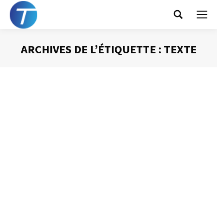
Search:
ARCHIVES DE L’ÉTIQUETTE :
TEXTE
Vous êtes ici :
La reconnaissance vocale
Gestion du temps
Par
Philippe Helmstetter
28 août 2013
Dans les nouvelles versions de Windows est apparu un
outil particulièrement performant : la reconnaissance
vocale. Pour en avoir discuté avec quelques-uns de mes
interlocuteurs dans les entreprises avec lesquelles je
travaille, cet outil avait plutôt mauvaise réputation. Peu