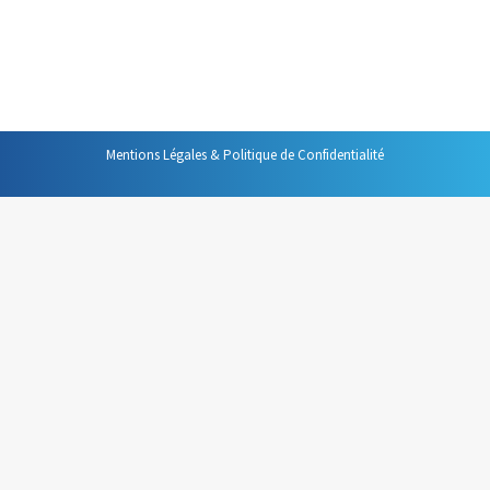
fiable, nécessitant de nombreuses répétitions,
d’innombrables correction, il coûtait semble-t-il
beaucoup plus de temps qu’il n’en faisait…
Mentions Légales & Politique de Confidentialité