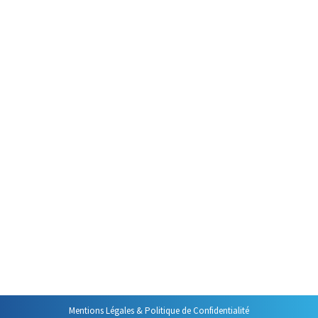
Par
Philippe Helmstetter
30 novembre 2016
Je m’amuse souvent lors de mes
formations, juste après avoir
montré à quel point il est facile
de modifier un mail reçu, à
demander quelle est la valeur
juridique d’un message
électronique. Et là , il faut bien
constater que les réponses sont
diverses. Alors je vous propose
de faire le point sur cette
question complexe.
Mentions Légales & Politique de Confidentialité