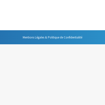
 un premier, le rédacteur cherche à se faciliter la vie : un seul message
» ne voit pas le nombre de ses ligne s’accroître et en plus cela permet
Mentions Légales & Politique de Confidentialité