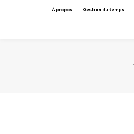
À propos
Gestion du temps
Un mail par sujet un sujet par mail
Gestion des mails
Par
Philippe Helmstetter
16 juillet 2012