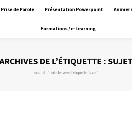
Prise de Parole
Présentation Powerpoint
Animer 
Formations / e-Learning
ARCHIVES DE L’ÉTIQUETTE :
SUJE
Vous êtes ici :
Accueil
Articles avec l’étiquette "sujet"