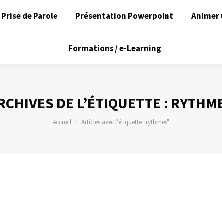
Prise de Parole
Présentation Powerpoint
Animer 
Formations / e-Learning
RCHIVES DE L’ÉTIQUETTE :
RYTHM
Vous êtes ici :
Accueil
Articles avec l’étiquette "rythmes"