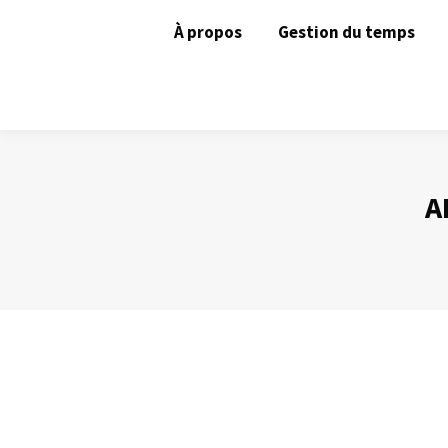
À propos
Gestion du temps
A
La chronobiologie
Gestion du temps
Par
Philippe Helmstetter
2 décembre 2013