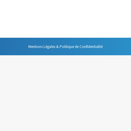
ntrale, un leitmotiv essentiel : le respect. Il s’agit de se respecter et 
notre fonctionnement individuel : sa propre chronobiologie.
Mentions Légales & Politique de Confidentialité