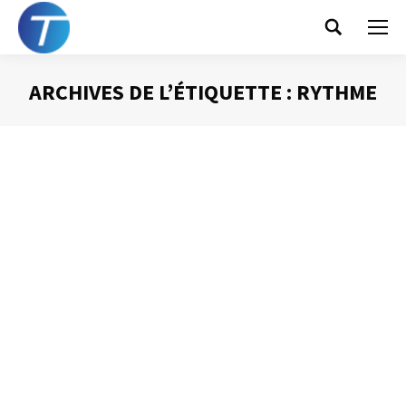
Search:
ARCHIVES DE L’ÉTIQUETTE :
RYTHME
Vous êtes ici :
Le silence : un allié
Prise de Parole
Par
Philippe Helmstetter
17 mai 2013
S’il est un défaut contre lequel je vous encourage à
lutter lors de vos interventions publiques, et c’est bien
de parler sans arrêt. La peur du « blanc », du silence,
amènent trop souvent à faire d’une intervention orale un
moment d’ennui. Or, le silence est véritablement l’allié de