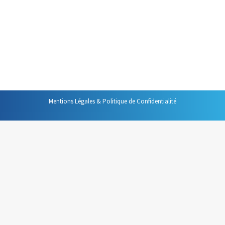
souvent. C’est même l’un des arguments que je me vois
opposer lorsque j’incite à inscrire dans un agenda la
durée prévisionnelle d’une réunion. « Comment ? Intégrer
la durée d’une réunion à une organisation quotidienne ?
Estimer à quelle heure finira…
Mentions Légales & Politique de Confidentialité