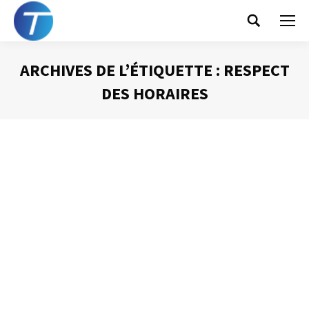
Search:
ARCHIVES DE L’ÉTIQUETTE :
RESPECT
DES HORAIRES
Vous êtes ici :
Pour commencer à l’heure….
commencez à l’heure !
Animer une réunion
Par
Philippe Helmstetter
10 décembre 2013
Commencer les réunions à l’heure ? Ça n’est pas
possible ! Voilà une idée préconçue que je rencontre bien