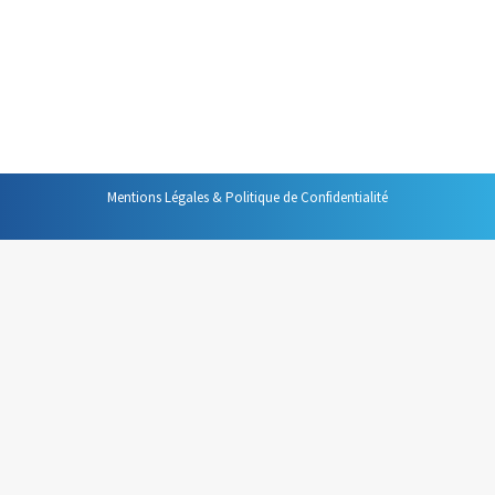
est utile, c’est surtout l’objet du mail qui vous renseigne
sur son contenu qui vous délivre une information
intéressante. Si cet objet est suffisamment explicite, un
simple coup…
Mentions Légales & Politique de Confidentialité