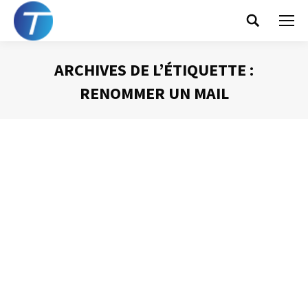
Search:
ARCHIVES DE L’ÉTIQUETTE :
RENOMMER UN MAIL
Vous êtes ici :
Donnez un titre explicite à vos
messages
Gestion des mails
Par
Philippe Helmstetter
18 juin 2012
Les deux premières informations auxquelles vous avez
accès lorsqu’un mail vous parvient sont le nom de
l’expéditeur et le titre du mail. Si le nom de l’expéditeur