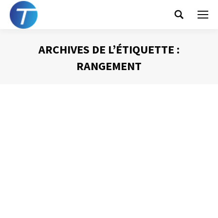
Search:
ARCHIVES DE L’ÉTIQUETTE :
RANGEMENT
Vous êtes ici :
Gagner un jour par semaine !
Gestion du temps
Par
Philippe Helmstetter
22 avril 2014
Voilà donc quinze ans que je m’intéresse au thème de la
gestion efficace de son temps. Après toutes ces années,
j’ai développé, amélioré et perfectionné un approche qui,
si elle reste à compléter, propose des gains de temps