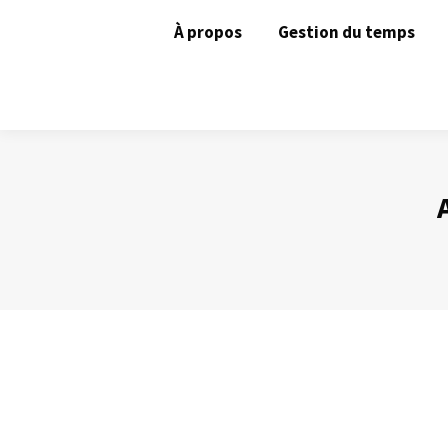
À propos
Gestion du temps
Préparer une intervention orale (1)
Prise de Parole
Par
Philippe Helmstetter
3 juin 2013