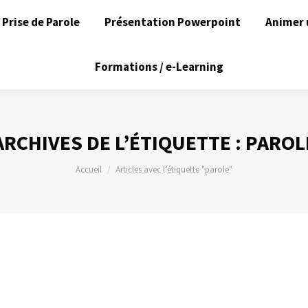
Prise de Parole
Présentation Powerpoint
Animer 
Formations / e-Learning
ARCHIVES DE L’ÉTIQUETTE :
PAROL
Vous êtes ici :
Accueil
Articles avec l’étiquette "parole"