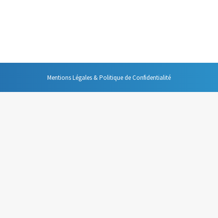
 préparation de cette intervention est évidemment essentielle à sa réuss
ublic réussie. Voici quelques conseils pour bien vous préparer.
Mentions Légales & Politique de Confidentialité