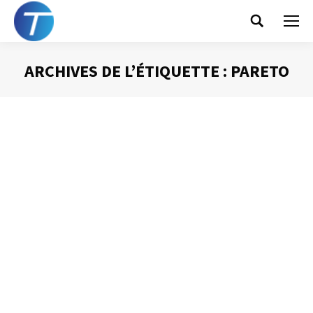
Search:
ARCHIVES DE L’ÉTIQUETTE :
PARETO
Vous êtes ici :
La loi de Pareto
Gestion du temps
Par
Philippe Helmstetter
22 janvier 2013
À la fin du XIXème siècle le philosophe et économiste
italien Vilfredo Pareto constata que la richesse de six
pays (France, Italie, Prusse, Angleterre, Suisse et Russie)
obéissait à la même répartition statistique : les 20 % des
habitants les plus riches possédaient 80 % de la richesse