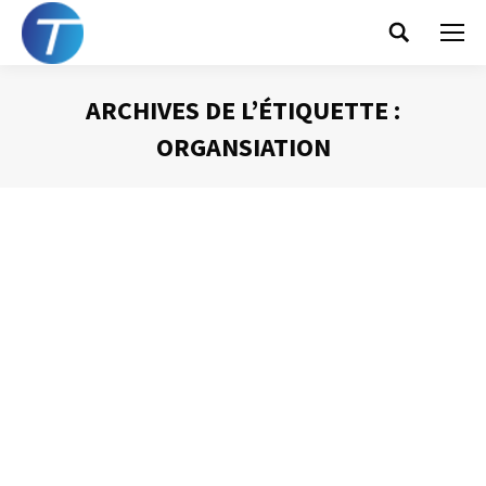
Search:
ARCHIVES DE L’ÉTIQUETTE :
ORGANSIATION
Vous êtes ici :
Les limites de la liste de tâches
Gestion du temps
Par
Philippe Helmstetter
13 août 2012
La liste de tâches, la « to do list » est un outil très
présent dans la plupart des organisations. Qui n’a jamais
noté, les unes à la suite des autres, sur un cahier ou un
bloc-notes, les actions qui venaient de lui être confiées