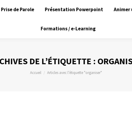
Prise de Parole
Présentation Powerpoint
Animer 
Formations / e-Learning
CHIVES DE L’ÉTIQUETTE :
ORGANI
Vous êtes ici :
Accueil
Articles avec l’étiquette "organiser"
niques