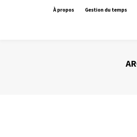
À propos
Gestion du temps
AR
Nettoyer les « conversations » électro
Gestion des mails
Par
Philippe Helmstetter
6 mai 2014