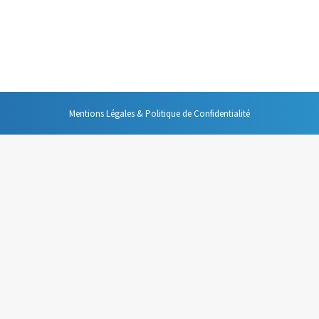
 blog, j’attache beaucoup d’importance au fait qu’il n’y ait que très peu
log) beaucoup de mails, en utilisant le « glisser-lâcher », et, bien sûr, 
Mentions Légales & Politique de Confidentialité