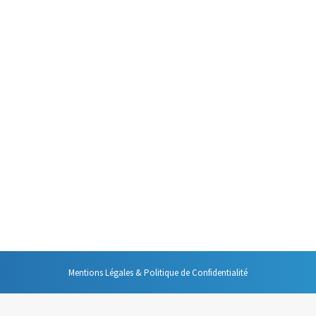
e proposer à mes clients une formation à des techniques et des outils que
e efficace. Depuis un an cette formation existe et j’ai…
s cadeaux et des bonnes résolutions. Pourquoi ne pas conjuguer les deux e
us efficaces dans votre vie professionnelle. Voici une sélection de ceux 
Mentions Légales & Politique de Confidentialité