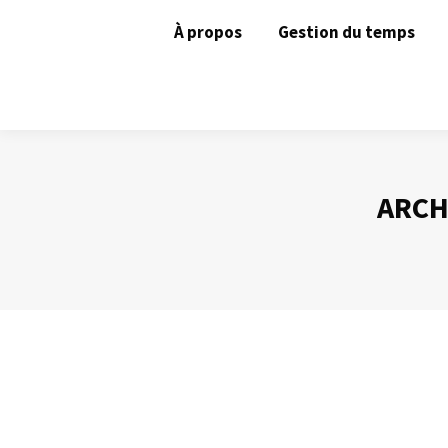
À propos
Gestion du temps
ARCH
Lire efficacement ?
Gestion du temps
Par
Philippe Helmstetter
24 mars 2014