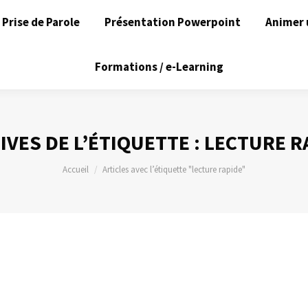
Prise de Parole
Présentation Powerpoint
Animer 
Formations / e-Learning
IVES DE L’ÉTIQUETTE :
LECTURE R
Vous êtes ici :
Accueil
Articles avec l’étiquette "lecture rapide"