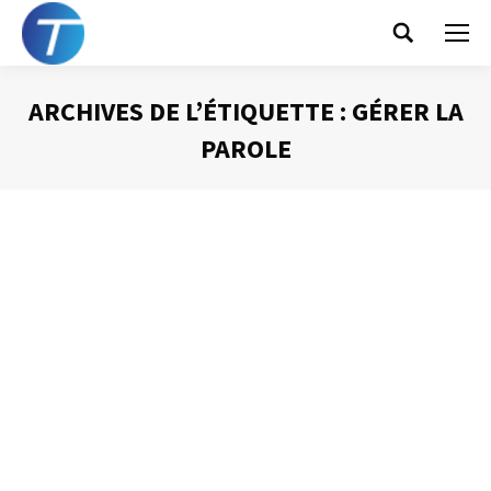
Search:
ARCHIVES DE L’ÉTIQUETTE :
GÉRER LA
PAROLE
Vous êtes ici :
Les réunions récurrentes
Animer une réunion
Par
Philippe Helmstetter
18 mars 2013
Comme beaucoup de gens, j’ai parfois des idées très
arrêtées, des convictions fortes que j’ai du mal à
remettre en question. Parmi celles-ci, il en est une que je
« traine » depuis des années : les réunions récurrentes,