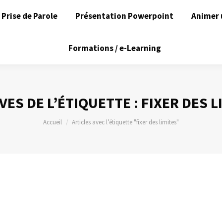
Prise de Parole
Présentation Powerpoint
Animer 
Formations / e-Learning
VES DE L’ÉTIQUETTE :
FIXER DES L
Vous êtes ici :
Accueil
Articles avec l’étiquette "fixer des limites"