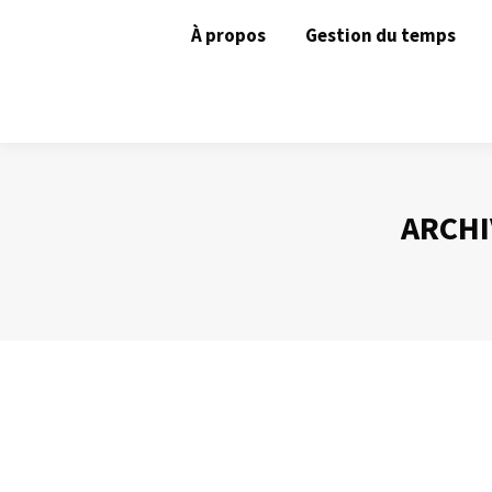
À propos
Gestion du temps
ARCHI
La loi de Parkinson
Gestion du temps
Par
Philippe Helmstetter
3 décembre 2012