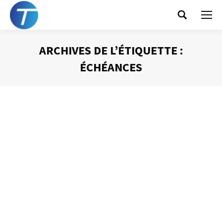
Search:
ARCHIVES DE L’ÉTIQUETTE :
ÉCHÉANCES
Vous êtes ici :
Gérer mes échéances
Gestion du temps
Par
Philippe Helmstetter
10 février 2014
Je vous ai parlé de la corbeille aujourd’hui qui est
destinée à rassembler les informations concernant les
tâches prévues sur une journée. Mais quid, lorsque vous
traitez vos corbeille « Quoi de neuf » des informations