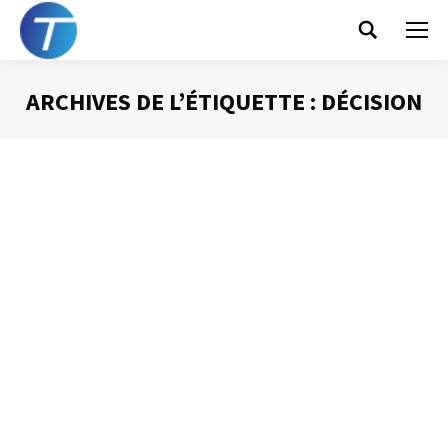
Search:
ARCHIVES DE L’ÉTIQUETTE :
DÉCISION
Vous êtes ici :
Garder de la place pour l’imprévu
Gestion du temps
Par
Philippe Helmstetter
12 juin 2012
La chose la plus prévisible lorsque nous nous levons le
matin est que de l’imprévu va se produire ! Ce constat
digne de La Palice, a un impact direct, très important
lorsque l’on cherche à gérer notre temps : ON NE PEUT
PAS PROGRAMMER 100 % DE NOTRE TEMPS.