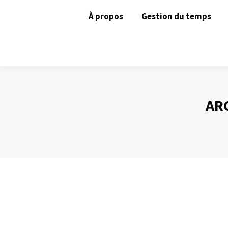
À propos
Gestion du temps
ARC
Une brève bibliographie de l’efficacité
Gestion du temps
Par
Philippe Helmstetter
25 novembre 2012