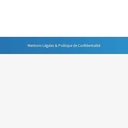
s cadeaux et des bonnes résolutions. Pourquoi ne pas conjuguer les deux e
us efficaces dans votre vie professionnelle. Voici une sélection de ceux 
Mentions Légales & Politique de Confidentialité