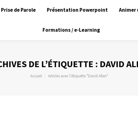
Prise de Parole
Présentation Powerpoint
Animer 
Formations / e-Learning
HIVES DE L’ÉTIQUETTE :
DAVID AL
Vous êtes ici :
Accueil
Articles avec l’étiquette "David Allen"