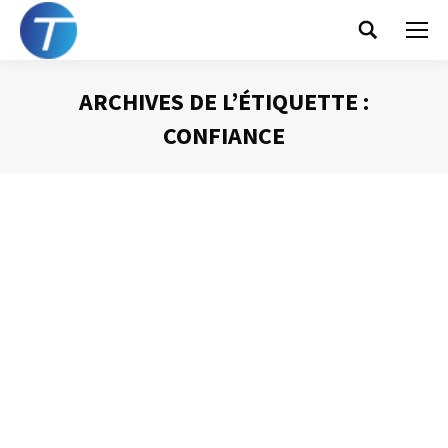
Search:
ARCHIVES DE L’ÉTIQUETTE :
CONFIANCE
Vous êtes ici :
A quoi servent les présentations ?
Animer une réunion
Par
Philippe Helmstetter
9 juillet 2013
Toutes les bonnes formations et une partie non
négligeable des réunions bien préparées commencent
par un rituel incontournable : les présentations. Ce
passage obligé de la formation et de la réunion a des