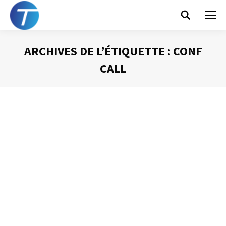
Search:
ARCHIVES DE L’ÉTIQUETTE :
CONF
CALL
Vous êtes ici :
Réunions téléphoniques (1)
Animer une réunion
Par
Philippe Helmstetter
17 janvier 2014
Les réunions téléphoniques, ou « conf call » sont de plus
en plus utilisées. Pour qu’elles fonctionnent au mieux, il
est important de respecter quelques règles simples.