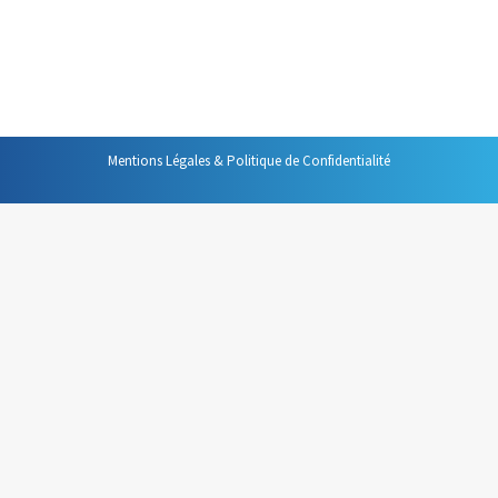
donner sur tout, coupant la parole sans vergogne, il croit
contribuer efficacement à l’avancement d’une réunion
alors qu’il en est un frein particulièrement encombrant.…
Mentions Légales & Politique de Confidentialité