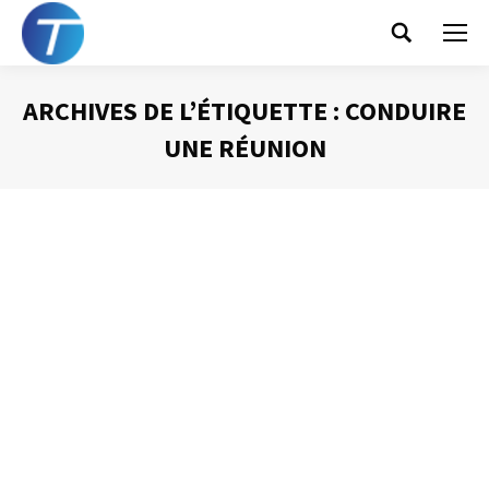
Search:
ARCHIVES DE L’ÉTIQUETTE :
CONDUIRE
UNE RÉUNION
Vous êtes ici :
Gérer les bavards
Animer une réunion
Par
Philippe Helmstetter
11 décembre 2012
Parmi les personnages qui rendent les réunions difficiles,
le bavard fait partie de ceux qu’il est le plus difficile à
gérer. Intervenant à tout bout de champs, ayant un avis à