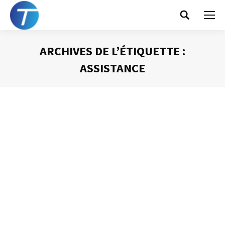
Search:
ARCHIVES DE L’ÉTIQUETTE :
ASSISTANCE
Vous êtes ici :
Bien démarrer une intervention orale
Prise de Parole
Par
Philippe Helmstetter
26 avril 2013
Pour bien démarrer votre intervention orale quelques
règles sont à respecter. Elles sont bien plus simples que
ce que l’on peut croire. Car, rappelez-vous toujours que
dans la plupart des cas, les gens qui s’apprêtent à