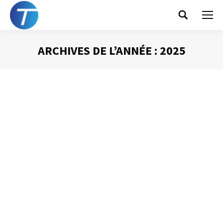
Search:
ARCHIVES DE L’ANNÉE :
2025
Vous êtes ici :
Un mail (avec piece jointe) => une tâche
(avec pièce jointe)
Gestion des mails
,
Gestion du temps
Par
Philippe Helmstetter
4 décembre 2025
Cette « astuce » fait partie de ce que vous pouvez
retrouver dans les formations de Tempeo : Gérer son
temps et ses priorités Gérer son temps avec Outlook (e-