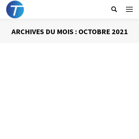
Search:
ARCHIVES DU MOIS :
OCTOBRE 2021
Vous êtes ici :
Décidez que vous pouvez le faire !
Gestion du temps
Par
Philippe Helmstetter
25 octobre 2021
Mails : de nouveaux records
Gestion des mails
Par
Philippe Helmstetter
20 octobre 2021