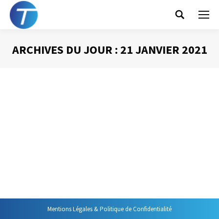
Search:
ARCHIVES DU JOUR :
21 JANVIER 2021
Vous êtes ici :
Comment rater une réunion
Animer une réunion
Par
Philippe Helmstetter
21 janvier 2021
Rater une réunion ? Rien de plus facile ! Il y a tellement
d’erreurs à faire. Identifiez-les un suivant ce webinaire !
Mentions Légales & Politique de Confidentialité