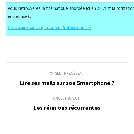
Vous retrouverez la thématique abordée ici en suivant la formation
entreprise) :
Construire son Organisation Professionnelle
Navigation
ONGLET PRÉCÉDENT
de
Lire ses mails sur son Smartphone ?
Onglet
précédent
commentaire
ONGLET SUIVANT
Les réunions récurrentes
Onglet
suivant