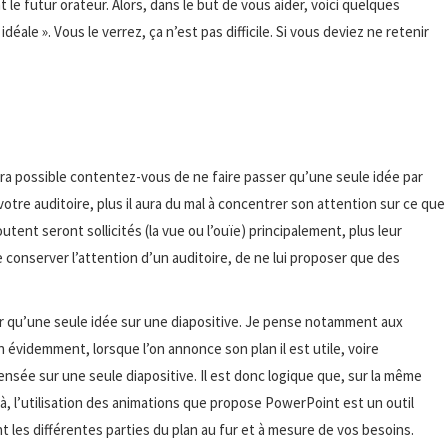
le futur orateur. Alors, dans le but de vous aider, voici quelques
idéale ». Vous le verrez, ça n’est pas difficile. Si vous deviez ne retenir
sera possible contentez-vous de ne faire passer qu’une seule idée par
votre auditoire, plus il aura du mal à concentrer son attention sur ce que
utent seront sollicités (la vue ou l’ouïe) principalement, plus leur
e conserver l’attention d’un auditoire, de ne lui proposer que des
ter qu’une seule idée sur une diapositive. Je pense notamment aux
 évidemment, lorsque l’on annonce son plan il est utile, voire
nsée sur une seule diapositive. Il est donc logique que, sur la même
là, l’utilisation des animations que propose PowerPoint est un outil
t les différentes parties du plan au fur et à mesure de vos besoins.