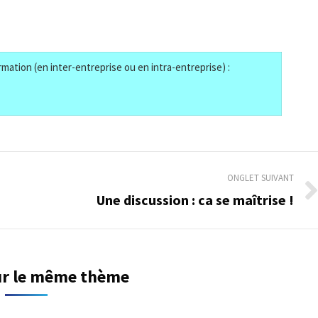
mation (en inter-entreprise ou en intra-entreprise) :
ONGLET SUIVANT
Une discussion : ca se maîtrise !
Onglet
suivant
sur le même thème