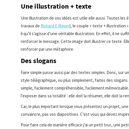
Une illustration + texte
Une illustration de vos idées est utile elle aussi. Toutes les
travaux de
Richard E Mayer
), le couple « texte + illustration
il qu’il s’agisse d’une véritable illustration. En effet, il ne 
renforcer le message. Cette image doit illustrer ce texte. El
renforcer par une métaphore.
Des slogans
Faire simple passe aussi par des textes simples. Donc, sur une
style télégraphique, ou plus simplement, faites des slogans.
simple, facilement compréhensible, facilement mémorisable. V
l’exposer dans sa totalité : elle doit la résumer, elle doit la re
Car, le plus important lorsque vous présentez un projet, une 
convaincre, pas vos diapositives. C’est vous qui devez inspi
Pour faire cela de manière efficace j’ai un petit truc, une petit