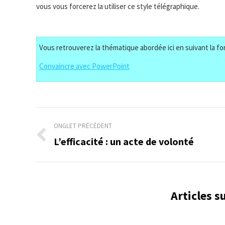
vous vous forcerez la utiliser ce style télégraphique.
Vous retrouverez la thématique abordée ici en suivant la for
Convaincre avec PowerPoint
Navigation
ONGLET PRÉCÉDENT
de
L’efficacité : un acte de volonté
Onglet
précédent
commentaire
Articles 