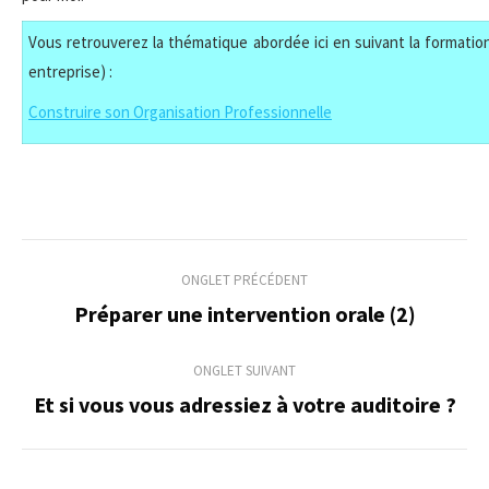
Vous retrouverez la thématique abordée ici en suivant la formation
entreprise) :
Construire son Organisation Professionnelle
Navigation
ONGLET PRÉCÉDENT
de
Préparer une intervention orale (2)
Onglet
précédent
commentaire
ONGLET SUIVANT
Et si vous vous adressiez à votre auditoire ?
Onglet
suivant