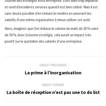
courriel des échanges intra-entreprise. Il est bien trop implanté
et rend d’excellents services quand il est bien utilisé. Mais il est
sans doute possible d’en réduire le nombre en amenant les
salariés d’une même organisation à mieux utiliser cet outil.
Alors, imaginez que l’on réduise le volume de mails de 20 % voire
de 30 %. Avec la bonne stratégie, cela aurait un impact très
positif sur le quotidien des salariés d’une entreprise.
Navigation
ONGLET PRÉCÉDENT
de
La prime à l’inorganisation
Onglet
précédent
commentaire
ONGLET SUIVANT
La boîte de réception n’est pas une to do list
Onglet
suivant