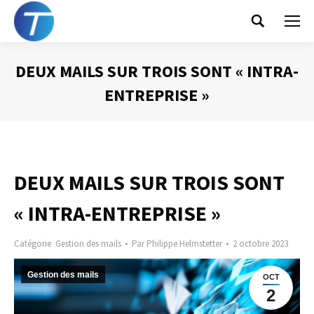
Search:
DEUX MAILS SUR TROIS SONT « INTRA-
ENTREPRISE »
Vous êtes ici :
DEUX MAILS SUR TROIS SONT
« INTRA-ENTREPRISE »
Catégorie
Gestion des mails
Par
Philippe Helmstetter
2 octobre 2023
Gestion des mails
OCT
2