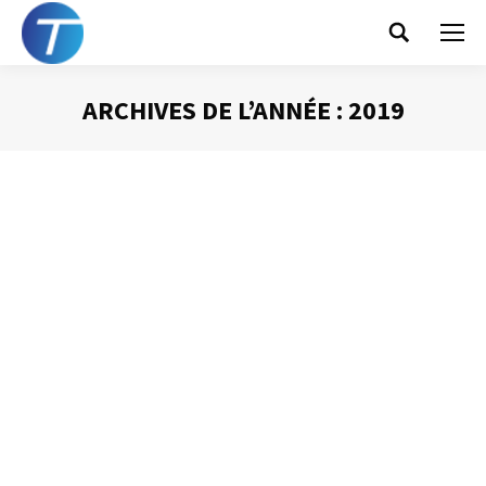
Search:
ARCHIVES DE L’ANNÉE :
2019
Vous êtes ici :
La chose à NE PAS
faire avant de partir…
Gestion des mails
,
Gestion du