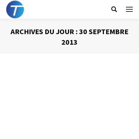
Search:
ARCHIVES DU JOUR :
30 SEPTEMBRE
2013
Vous êtes ici :
Le respect
Gestion du temps
Par
Philippe Helmstetter
30 septembre 2013
S’il est UN mot qui est au cœur de la gestion du temps,
s’il est un mot qui contient, à lui tout seul, tous les
principes de l’organisation, qu’il s’agisse de son activité
professionnelle ou de sa vie privée, c’est bien celui-là : le