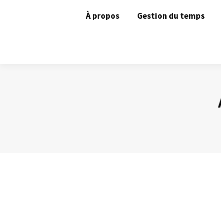
À propos
Gestion du temps
La durée des rendez-vous
Gestion du temps
Par
Philippe Helmstetter
19 mars 2012