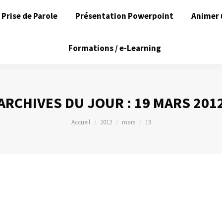
Prise de Parole
Présentation Powerpoint
Animer 
Formations / e-Learning
ARCHIVES DU JOUR :
19 MARS 201
Vous êtes ici :
Accueil
2012
mars
19